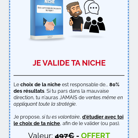
JE VALIDE TA NICHE
Le
choix de la niche
est responsable de...
80%
des résultats
. Si tu pars dans la mauvaise
direction, tu n'auras JAMAIS de ventes
même en
appliquant toute la stratégie
.
Je propose,
si tu es volontaire
,
d'étudier avec toi
le choix de ta niche
, afin de le valider (ou pas).
Valeur:
497€
-
OFFERT