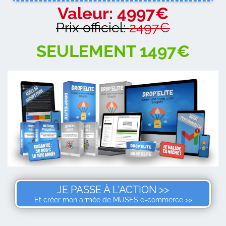
Valeur: 4997€
Prix officiel:
2497€
SEULEMENT 1497€
JE PASSE À L'ACTION >>
Et créer mon armée de MUSES e-commerce >>