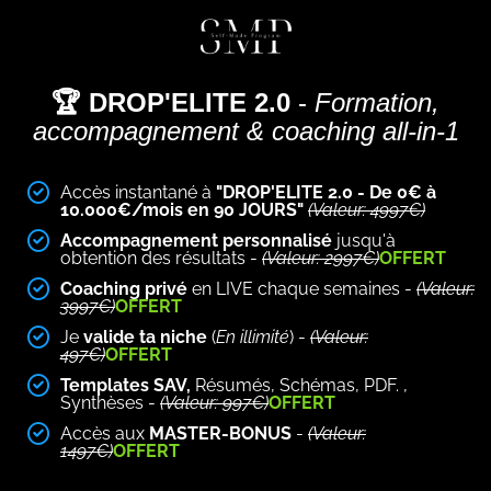
🏆 DROP'ELITE 2.0
-
Formation,
accompagnement & coaching all-in-1
Accès instantané à
"DROP'ELITE 2.0 - De 0€ à
10.000€/mois en 90 JOURS"
(Valeur: 4997€)
Accompagnement personnalisé
jusqu'à
obtention des résultats -
(Valeur: 2997€)
OFFERT
Coaching privé
en LIVE chaque semaines -
(Valeur:
3997€)
OFFERT
Je
valide ta niche
(
En illimité
) -
(Valeur:
497€)
OFFERT
Templates SAV,
Résumés, Schémas, PDF. ,
Synthèses -
(Valeur: 997€)
OFFERT
Accès aux
MASTER-BONUS
-
(Valeur:
1497€)
OFFERT