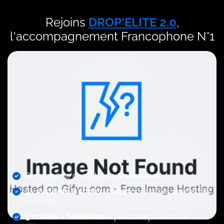
Rejoins
DROP'ELITE 2.0
,
l'accompagnement Francophone N°1
Programme complet de
6 semaines
Le
système à copier-coller
pour créer une MUSE
rentable
5 coachs
+
Sébastien
à plein temps avec les