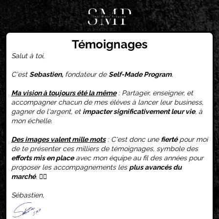
Témoignages
Salut à toi,
C'est
Sebastien,
fondateur de
Self-Made Program
.
Ma vision à toujours été la même
: Partager, enseigner, et
accompagner chacun de mes élèves à lancer leur business,
gagner de l'argent, et
impacter significativement leur vie
, à
mon échelle.
Des images valent mille mots
: C'est donc une
fierté
pour moi
de te présenter ces milliers de témoignages, symbole des
efforts mis en place
avec mon équipe au fil des années pour
proposer les accompagnements les
plus avancés du
marché
. 🏴‍☠️
Sébastien,